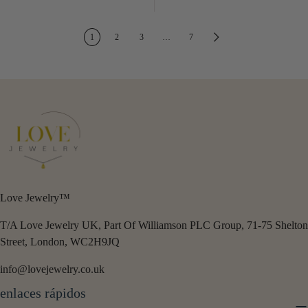
1
2
3
…
7
Love Jewelry™
T/A Love Jewelry UK, Part Of Williamson PLC Group, 71-75 Shelton
Street, London, WC2H9JQ
info@lovejewelry.co.uk
enlaces rápidos