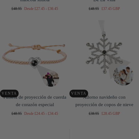
Precio
Precio
Precio
Precio
Precio
£48.95
Desde
£27.45
-
£36.45
£48.95
£37.45 GBP
regular
mínimo
máximo
regular
de
venta
VENTA
VENTA
Pulsera de proyección de cuerda
Adorno navideño con
de corazón especial
proyección de copos de nieve
Precio
Precio
Precio
Precio
Precio
£48.95
Desde
£24.45
-
£34.45
£38.95
£28.45 GBP
regular
mínimo
máximo
regular
de
venta