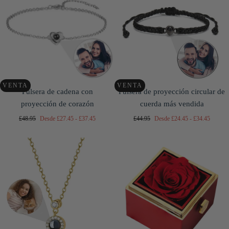
C
I
Ó
N
:
VENTA
VENTA
Pulsera de cadena con
Pulsera de proyección circular de
proyección de corazón
cuerda más vendida
Precio
Precio
Precio
Precio
Precio
Precio
£48.95
Desde
£27.45
-
£37.45
£44.95
Desde
£24.45
-
£34.45
regular
mínimo
máximo
regular
mínimo
máximo