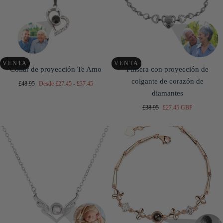
VENTA
VENTA
Collar de proyección Te Amo
Pulsera con proyección de
colgante de corazón de
Precio
Precio
Precio
£48.95
Desde
£27.45
-
£37.45
regular
mínimo
máximo
diamantes
Precio
Precio
£38.95
£27.45 GBP
regular
de
venta