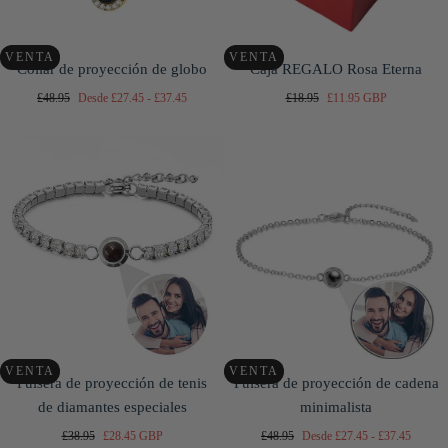
VENTA
VENTA
Collar de proyección de globo
Caja REGALO Rosa Eterna
Precio
Precio
Precio
Precio
Precio
£48.95
Desde
£27.45
-
£37.45
£18.95
£11.95 GBP
regular
mínimo
máximo
regular
de
venta
VENTA
VENTA
Pulsera de proyección de tenis
Pulsera de proyección de cadena
de diamantes especiales
minimalista
Precio
Precio
Precio
Precio
Precio
£38.95
£28.45 GBP
£48.95
Desde
£27.45
-
£37.45